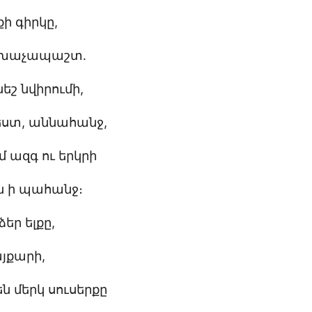
ի գիրկը,
ը խաչապաշտ․
եշ նվիրումի,
եստ, աննահանջ,
ւմ ազգ ու երկրի
ն ի պահանջ։
եր ելքը,
յքարի,
ն մերկ սուսերքը