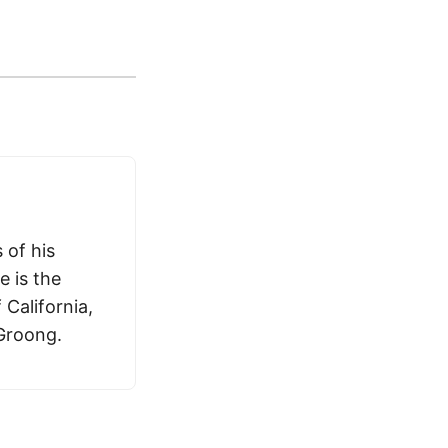
 of his
e is the
 California,
 Groong.