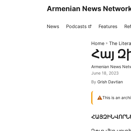
Armenian News Network
News
Podcasts
Features
Re
Home
»
The Liter
Հայ Զ
Armenian News Netw
June 18, 2023
By
Grish Davtian
⚠
This is an arch
Հ
ԱՅ
Զ
ԻՆՎՈՐՆ
Դուք մեր սրտ