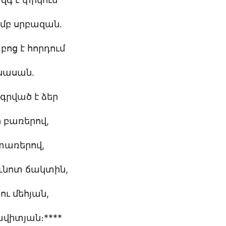
մբ սրբազան․
բոց է հորդում
սասան․
գրված է ձեր
ի բառերով,
տառերով,
ւնոտ ճակտին,
ու մեհյան,
վիտյան։****