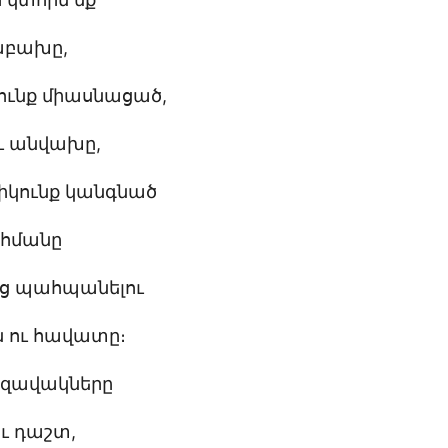
աբախը,
ունք միասնացած,
ւ անվախը,
թիկունք կանգնած
ահմանը
ոց պահպանելու
ն ու հավատը։
ի զավակները
 ու դաշտ,