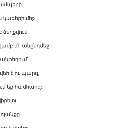
 ամպերի․
ն կագերի մեջ
է ճեղքվում,
վամբ մի անընդմեջ
անթեղում՝
վեհ է ու պարզ,
ում եք համհարզ։
իրելու
ոյանքը
զգ է փրկում