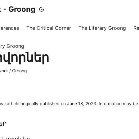
 - Groong
ferences
The Critical Corner
The Literary Groong
Re
ary Groong
իվորներ
ork / Groong
ival article originally published on June 18, 2023. Information may b
ԵՐ
ի կտորն եք